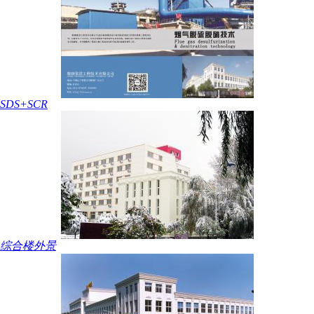
SDS+SCR
综合楼外景