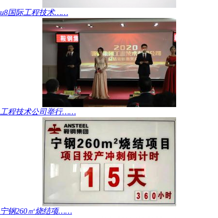
u8国际工程技术……
工程技术公司举行……
宁钢260㎡烧结项……