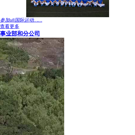
参加u8国际运动……
查看更多
事业部和分公司