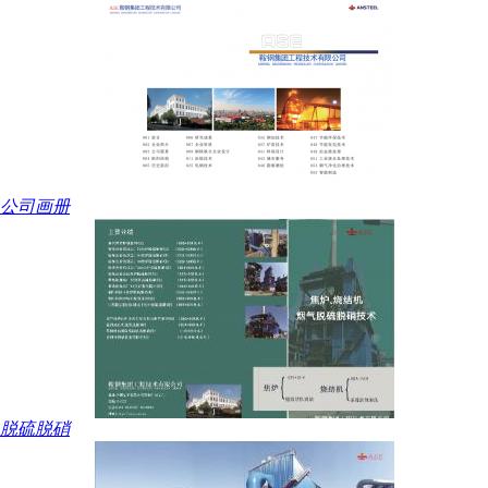
公司画册
脱硫脱硝