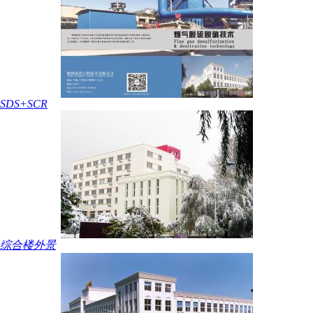
SDS+SCR
综合楼外景