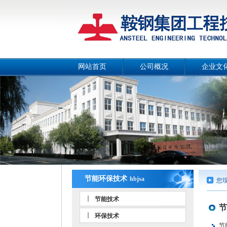
网站首页
公司概况
企业文
公司简介
公司画
总经理致辞
公司宣传
战略目标
工作理
组织机构
公司风
工作团队
人文环
荣誉资质
事业部和分公司
节能环保技术
hbjsa
您
节能技术
节
环保技术
节