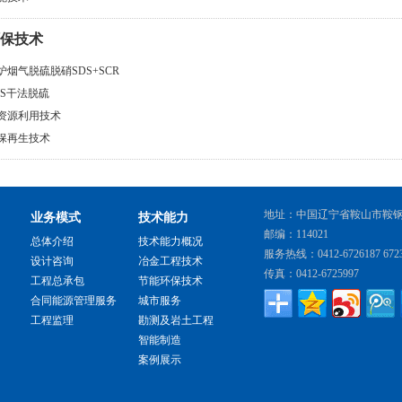
保技术
炉烟气脱硫脱硝SDS+SCR
DS干法脱硫
资源利用技术
保再生技术
地址：中国辽宁省鞍山市鞍
业务模式
技术能力
邮编：114021
总体介绍
技术能力概况
服务热线：0412-6726187 6723
设计咨询
冶金工程技术
传真：0412-6725997
工程总承包
节能环保技术
合同能源管理服务
城市服务
工程监理
勘测及岩土工程
智能制造
案例展示