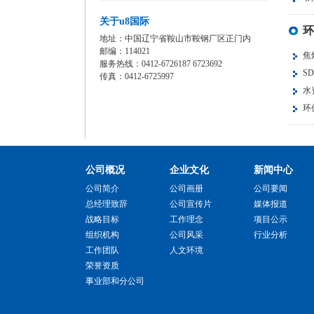
关于u8国际
环
地址：中国辽宁省鞍山市鞍钢厂区正门内
邮编：114021
焦
服务热线：0412-6726187 6723692
S
传真：0412-6725997
水
环
公司概况
企业文化
新闻中心
公司简介
公司画册
公司要闻
总经理致辞
公司宣传片
媒体报道
战略目标
工作理念
项目公示
组织机构
公司风采
行业分析
工作团队
人文环境
荣誉资质
事业部和分公司