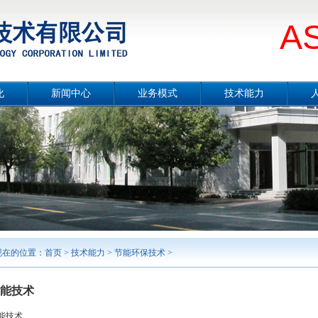
A
化
新闻中心
业务模式
技术能力
册
公司要闻
总体介绍
技术能力概况
片
媒体报道
设计咨询
冶金工程技术
念
项目公示
工程总承包
节能环保技术
采
行业分析
合同能源管理服务
城市服务
境
工程监理
勘测及岩土工程
智能制造
案例展示
现在的位置：
首页
>
技术能力
>
节能环保技术
>
能技术
能技术