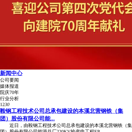
新闻中心
公司要闻
媒体报道
院庆70年
行业分析
12
30
鞍钢工程技术公司总承包建设的本溪北营钢铁（集
团）股份有限公司能...
近日，由鞍钢工程技术公司总承包建设的本溪北营钢铁（集
团）股份有限公司能源总厂220KV输变电工程EP...