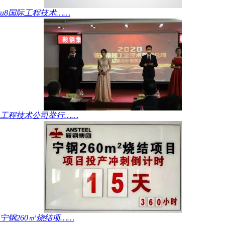
u8国际工程技术……
工程技术公司举行……
宁钢260㎡烧结项……