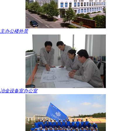
主办公楼外景
冶金设备室办公室