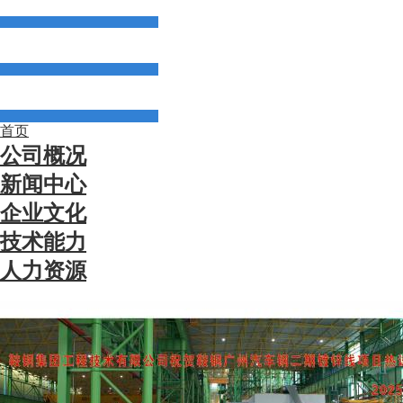
首页
公司概况
新闻中心
企业文化
技术能力
人力资源