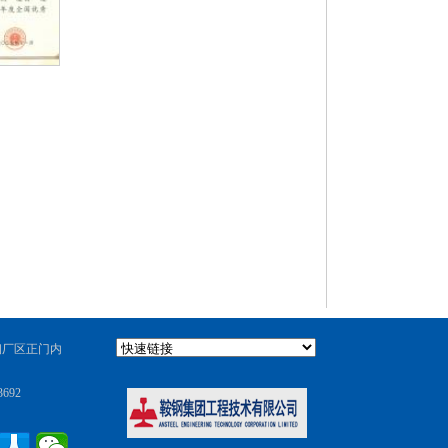
钢厂区正门内
692