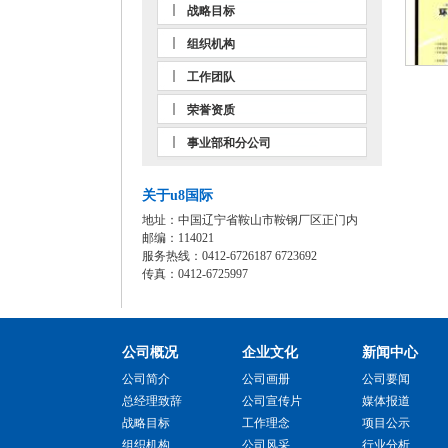
战略目标
组织机构
工作团队
荣誉资质
事业部和分公司
关于u8国际
地址：中国辽宁省鞍山市鞍钢厂区正门内
邮编：114021
服务热线：0412-6726187 6723692
传真：0412-6725997
公司概况
企业文化
新闻中心
公司简介
公司画册
公司要闻
总经理致辞
公司宣传片
媒体报道
战略目标
工作理念
项目公示
组织机构
公司风采
行业分析