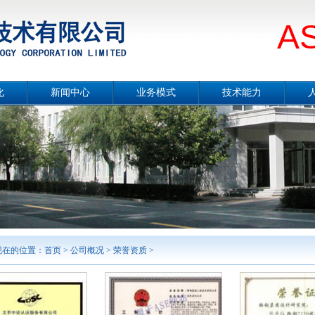
A
化
新闻中心
业务模式
技术能力
册
公司要闻
总体介绍
技术能力概况
片
媒体报道
设计咨询
冶金工程技术
念
项目公示
工程总承包
节能环保技术
采
行业分析
合同能源管理服务
城市服务
境
工程监理
勘测及岩土工程
智能制造
案例展示
现在的位置：
首页
>
公司概况
>
荣誉资质
>