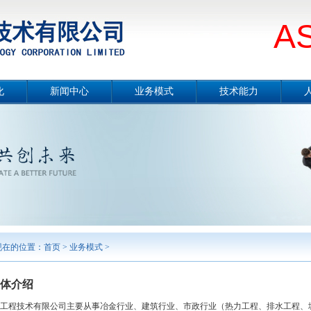
A
化
新闻中心
业务模式
技术能力
册
公司要闻
总体介绍
技术能力概况
片
媒体报道
设计咨询
冶金工程技术
念
项目公示
工程总承包
节能环保技术
采
行业分析
合同能源管理服务
城市服务
境
工程监理
勘测及岩土工程
智能制造
案例展示
现在的位置：
首页
>
业务模式
>
体介绍
际工程技术有限公司主要从事冶金行业、建筑行业、市政行业（热力工程、排水工程