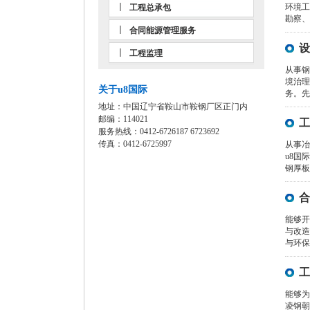
环境工
工程总承包
勘察、
合同能源管理服务
设
工程监理
从事钢
境治理
关于u8国际
务。先
地址：中国辽宁省鞍山市鞍钢厂区正门内
邮编：114021
工
服务热线：0412-6726187 6723692
传真：0412-6725997
从事冶
u8国
钢厚板
合
能够开
与改造
与环保
工
能够为
凌钢朝