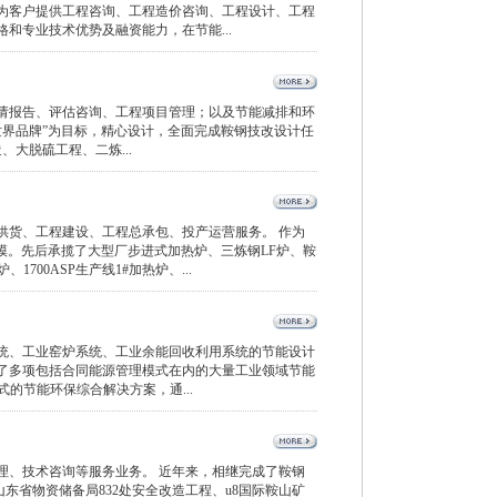
为客户提供工程咨询、工程造价咨询、工程设计、工程
和专业技术优势及融资能力，在节能...
请报告、评估咨询、工程项目管理；以及节能减排和环
世界品牌”为目标，精心设计，全面完成鞍钢技改设计任
、大脱硫工程、二炼...
供货、工程建设、工程总承包、投产运营服务。 作为
模。先后承揽了大型厂步进式加热炉、三炼钢LF炉、鞍
700ASP生产线1#加热炉、...
统、工业窑炉系统、工业余能回收利用系统的节能设计
了多项包括合同能源管理模式在内的大量工业领域节能
的节能环保综合解决方案，通...
理、技术咨询等服务业务。 近年来，相继完成了鞍钢
东省物资储备局832处安全改造工程、u8国际鞍山矿