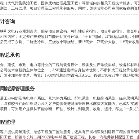
程（大气污染防治工程、固体废物处理处置工程）等领域内的相关工程技术服务。可
测绘、工程监理、项目管理及工程总承包服务。同时，凭借节能公司在国家备案的资格
计咨询
铁和火电行业规划咨询、编制项目建议书、可行性研究报告、项目申请报告、资金申
相关内容；固定资产投资项目节能评估文件评审。 “十五”期间，以“建精品基地，创
后完成了东烧、二烧改冷料、三烧改小球烧结、新1#高炉、7#高炉大修、11#高炉改造
程总承包
金、建筑、市政、电力等行业的工程与装备设计、设备及生产系统集成、设备和材料
际公司技术创新的主体单位之一，ASE通过发挥自身技术优势，不断扩大工程总承包规
厂两座加热炉改造、热轧厂1700精轧机组增设液压AGC、鞍钢1700ASP生产线1#加热炉、1
同能源管理服务
展工业锅炉及热电联产系统、蒸汽热力系统、配电系统、电机拖动系统、绿色照明系
，具有较强产融组织能力和为客户提供先进能源管理技术解决方案能力。已成功实施
项目，可为用户提供从节能诊断、评估、设计，到融资、改造、运行、移交 “一条龙”式
程监理
客户提供房屋建筑、冶炼工程施工监理服务，还具有开展相应类别建设工程的项目管
阳工程、鞍钢弓长岭二期200万吨/年球团厂建设工程、长春一汽鞍井钢材配送工程、山