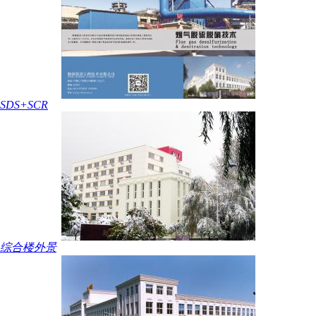
SDS+SCR
综合楼外景