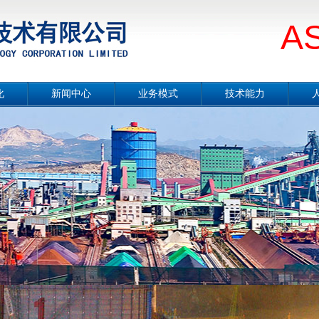
A
化
新闻中心
业务模式
技术能力
册
公司要闻
总体介绍
技术能力概况
片
媒体报道
设计咨询
冶金工程技术
念
项目公示
工程总承包
节能环保技术
采
行业分析
合同能源管理服务
城市服务
境
工程监理
勘测及岩土工程
智能制造
案例展示