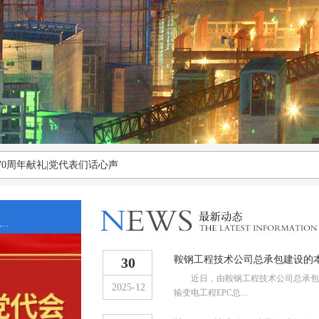
0周年献礼|党代表们话心声
中标一料场棚化封闭项目
起成长混合所有制改革项目增资扩股签约仪式举行
..
顶
..
鞍钢工程技术公司总承包建设的本溪
30
术公司：务必按照既定时间节点完成改革任务！
近日，由鞍钢工程技术公司总承包建设
2025-12
输变电工程EPC总...