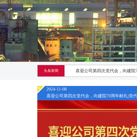
头条新闻
喜迎公司第四次党代会，向建院7
喜讯！u8国际工程技术公司又
2024-11-08
u8国际 - 追求健康,你我一
喜迎公司第四次党代会，向建院70周年献礼|党代.
2024-11-08
宁钢260㎡烧结机项目主控楼封
喜迎公司第四次党代会，向建院70周年献礼|党代.
戴志浩调研鞍钢工程发展工程技