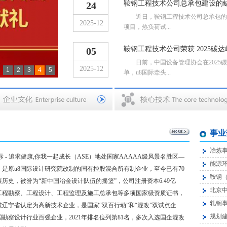
鞍钢工程技术公司总承包建设的鲅鱼
24
近日，鞍钢工程技术公司总承包的鲅鱼
2025-12
项目，热负荷试...
鞍钢工程技术公司荣获 2025碳
05
日前，中国设备管理协会在2025碳
2025-12
1
2
3
4
5
单，u8国际牵头...
事业
冶炼
- 追求健康,你我一起成长（ASE）地处国家AAAAA级风景名胜区—
能源
，是原u8国际设计研究院改制的国有控股混合所有制企业，至今已有70
鞍钢
历史，被誉为“新中国冶金设计队伍的摇篮”，公司注册资本6.49亿
北京
工程勘察、工程设计、工程监理及施工总承包等多项国家级资质证书，
轧钢
被辽宁省认定为高新技术企业，是国家“双百行动”和“混改”双试点企
规划
勘察设计行业百强企业，2021年排名位列第81名，多次入选国企混改